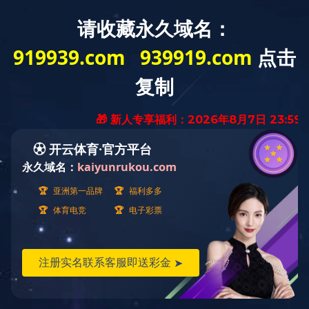
公司首页
开云在线
·（中国
方网站