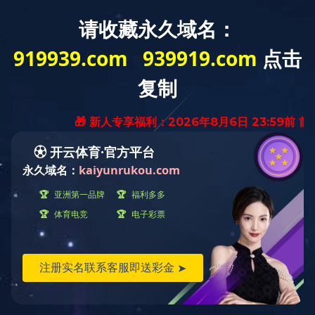
公司首页
开云在线
·（中国
方网站